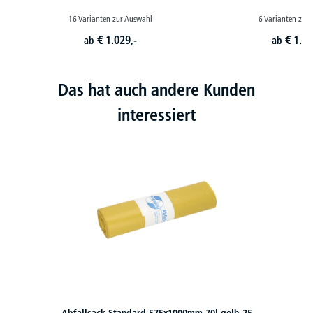
16 Varianten zur Auswahl
6 Varianten zur
€
1.029,-
€
1.11
ab
ab
Das hat auch andere Kunden
interessiert
Abfallsack Standard 575x1000mm 70l gelb 25