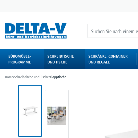
springen
Zur Hauptnavigation springen
BÜROMÖBEL-
SCHREIBTISCHE
SCHRÄNKE, CONTAINER
PROGRAMME
UND TISCHE
UND REGALE
Home
/
Schreibtische und Tische
/
Klapptische
Bildergalerie überspringen