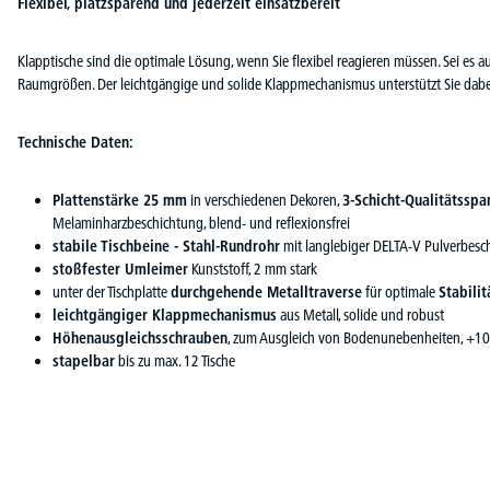
Flexibel, platzsparend und jederzeit einsatzbereit
Klapptische sind die optimale Lösung, wenn Sie flexibel reagieren müssen. Sei es 
Raumgrößen. Der leichtgängige und solide Klappmechanismus unterstützt Sie dabe
Technische Daten:
Plattenstärke 25 mm
in verschiedenen Dekoren,
3-Schicht-Qualitätsspa
Melaminharzbeschichtung, blend- und reflexionsfrei
stabile Tischbeine - Stahl-Rundrohr
mit langlebiger DELTA-V Pulverbesc
stoßfester Umleimer
Kunststoff, 2 mm stark
unter der Tischplatte
durchgehende Metalltraverse
für optimale
Stabilit
leichtgängiger Klappmechanismus
aus Metall, solide und robust
Höhenausgleichsschrauben
, zum Ausgleich von Bodenunebenheiten, +10
stapelbar
bis zu max. 12 Tische