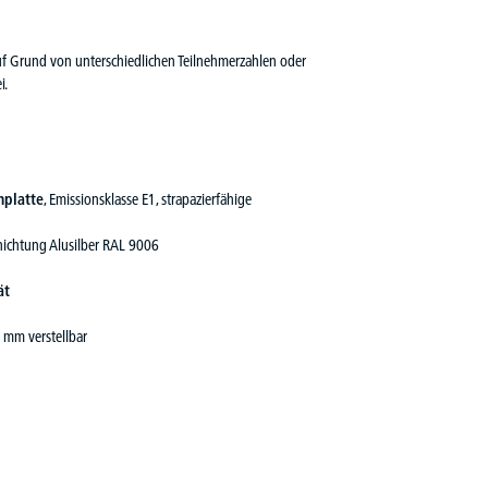
auf Grund von unterschiedlichen Teilnehmerzahlen oder
i.
nplatte
, Emissionsklasse E1, strapazierfähige
hichtung Alusilber RAL 9006
ät
 mm verstellbar