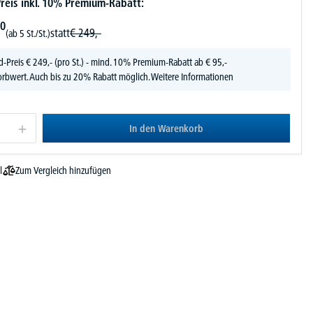
reis inkl. 10% Premium-Rabatt:
0
statt
€
249,-
(ab 5 St./St.)
d-Preis
€
249,-
(pro St.) - mind. 10% Premium-Rabatt ab € 95,-
rbwert. Auch bis zu 20% Rabatt möglich.
Weitere Informationen
In den Warenkorb
Zum Vergleich hinzufügen
l