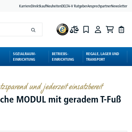
Karriere
Direktkauf
Neuheiten
DELTA-V Ratgeber
Ansprechpartner
Newsletter
SOZIALRAUM-
BETRIEBS-
REGALE, LAGER UND
EINRICHTUNG
EINRICHTUNG
TRANSPORT
latzsparend und jederzeit einsatzbereit
sche MODUL mit geradem T-Fuß