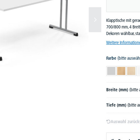
Klapptische mit gera
700/800 mm, 4 Breit
Dekoren wählbar, sta
Weitere Information
Farbe
(bitte auswäh
Lichtgrau
Buchedekor
Ahor
Breite (mm)
(bitte
Tiefe (mm)
(bitte 
Auswahl zurück