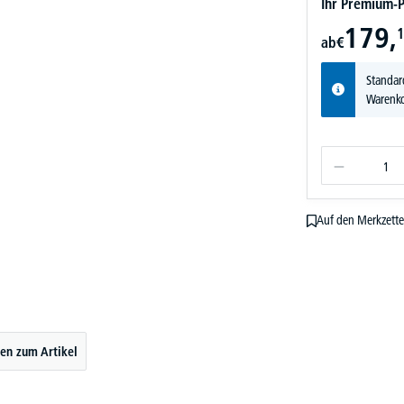
Ihr Premium-P
179,
1
ab
€
Standar
Warenko
Auf den Merkzette
en zum Artikel