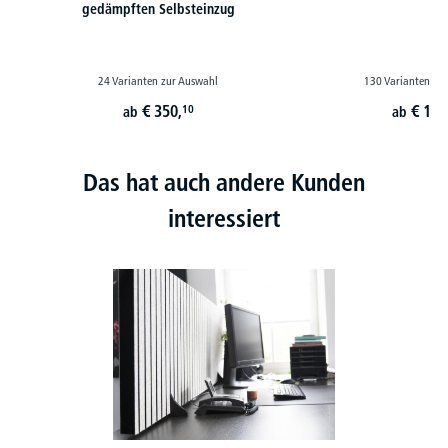
gedämpften Selbsteinzug
24 Varianten zur Auswahl
130 Varianten zu
€
350,
€
179
10
ab
ab
Das hat auch andere Kunden
interessiert