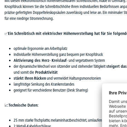
Mit diesen elektromotorisch höhenverstellbaren Schreibtischen, made in Germany
Knopfdruck können Sie die Schreibtischhöhe Ihren individuellen Bedürfnissen anpa
präzise gefertigten Doppelteleskopsäulen zuverlässig und leise an. Ein minimaler
für eine niedrige Stromrechnung.
✅
Ein Schreibtisch mit elektrischer Höhenverstellung hat für Sie folgende
optimale Ergonomie am Arbeitsplatz
individuelle Höhenverstellung ganz bequem per Knopfdruck
Aktivierung des Herz- Kreislauf
- und vegetativem System
der dynamische Wechsel von sitzender und stehender Tätigkeit
steigert da
und somit die
Produktivität
stärkt Ihren
Rücken
und vermeidet Haltungsmonotonien
langfristige Senkung des Krankenstandes
geeignet für verschiedene Benutzer (Desk Sharing)
📈
Technische Daten:
25 mm starke Tischplatte, melaminharzbeschichtet, umlaufend mit 3 mm star
2 Metall-Kabeldurchlässe