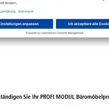
verbeschichtet in Alusilber RAL 9006, Weiß RAL 9016 oder
e Elektromotoren
ständigen Sie Ihr PROFI MODUL Büromöbel