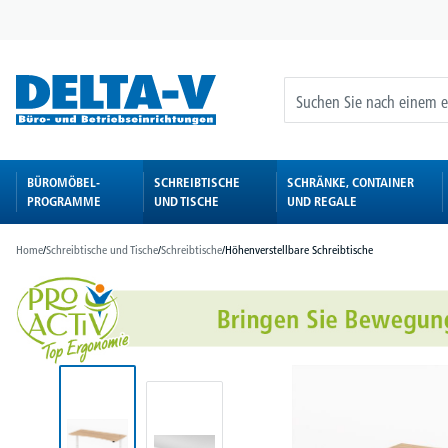
springen
Zur Hauptnavigation springen
BÜROMÖBEL-
SCHREIBTISCHE
SCHRÄNKE, CONTAINER
PROGRAMME
UND TISCHE
UND REGALE
Home
/
Schreibtische und Tische
/
Schreibtische
/
Höhenverstellbare Schreibtische
Bildergalerie überspringen