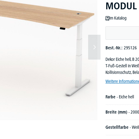
MODUL | 
Im Katalog
Best.-Nr.:
295126
Dekor Eiche hell, B
T-Fuß-Gestell in We
Kollisionsschutz, Be
Weitere Information
Farbe
- Eiche hell
Breite (mm)
- 200
Gestellfarbe
- Wei