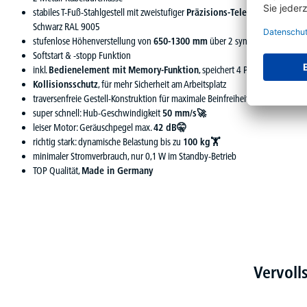
stabiles T-Fuß-Stahlgestell mit zweistufiger
Präzisions-Teleskopsäule
, pul
Schwarz RAL 9005
stufenlose Höhenverstellung von
650-1300 mm
über 2 synchron gesteuert
Softstart & -stopp Funktion
inkl.
Bedienelement mit
Memory-Funktion
, speichert 4 Positionen
Kollisionsschutz
, für mehr Sicherheit am Arbeitsplatz
traversenfreie Gestell-Konstruktion für maximale Beinfreiheit
super schnell: Hub-Geschwindigkeit
50 mm/s🚀
leiser Motor: Geräuschpegel max.
42 dB🤫
richtig stark: dynamische Belastung bis zu
100 kg🏋
minimaler Stromverbrauch, nur 0,1 W im Standby-Betrieb
TOP Qualität,
Made in Germany
Vervoll
Produktgalerie überspringen