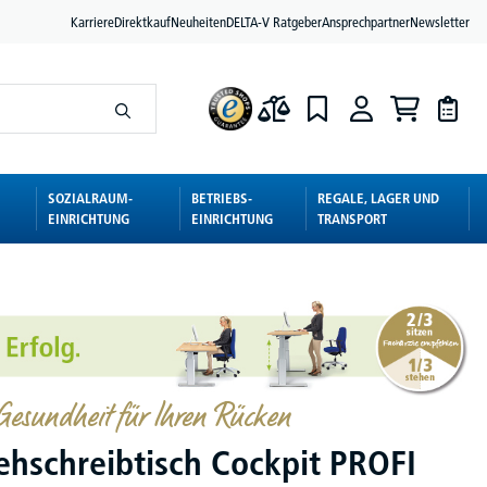
Karriere
Direktkauf
Neuheiten
DELTA-V Ratgeber
Ansprechpartner
Newsletter
SOZIALRAUM-
BETRIEBS-
REGALE, LAGER UND
EINRICHTUNG
EINRICHTUNG
TRANSPORT
esundheit für Ihren Rücken
tehschreibtisch Cockpit PROFI