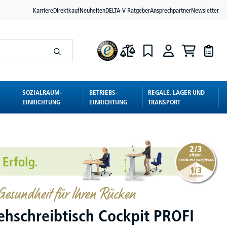
Karriere
Direktkauf
Neuheiten
DELTA-V Ratgeber
Ansprechpartner
Newsletter
SOZIALRAUM-
BETRIEBS-
REGALE, LAGER UND
EINRICHTUNG
EINRICHTUNG
TRANSPORT
esundheit für Ihren Rücken
tehschreibtisch Cockpit PROFI