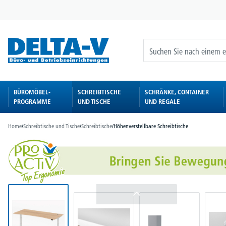
springen
Zur Hauptnavigation springen
BÜROMÖBEL-
SCHREIBTISCHE
SCHRÄNKE, CONTAINER
PROGRAMME
UND TISCHE
UND REGALE
Home
/
Schreibtische und Tische
/
Schreibtische
/
Höhenverstellbare Schreibtische
Bildergalerie überspringen