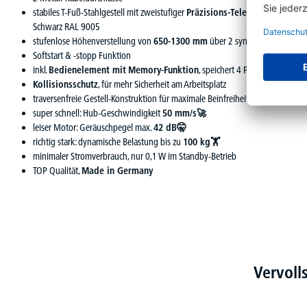
stabiles T-Fuß-Stahlgestell mit zweistufiger
Präzisions-Teleskopsäule
, pul
Schwarz RAL 9005
stufenlose Höhenverstellung von
650-1300 mm
über 2 synchron gesteuert
Softstart & -stopp Funktion
inkl.
Bedienelement mit
Memory-Funktion
, speichert 4 Positionen
Kollisionsschutz
, für mehr Sicherheit am Arbeitsplatz
traversenfreie Gestell-Konstruktion für maximale Beinfreiheit
super schnell: Hub-Geschwindigkeit
50 mm/s🚀
leiser Motor: Geräuschpegel max.
42 dB🤫
richtig stark: dynamische Belastung bis zu
100 kg🏋
minimaler Stromverbrauch, nur 0,1 W im Standby-Betrieb
TOP Qualität,
Made in Germany
Vervoll
Produktgalerie überspringen