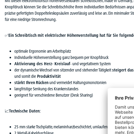
Mit diesen elektromotorisch höhenverstellbaren Schreibtischen, made in Germany
Knopfdruck können Sie die Schreibtischhöhe Ihren individuellen Bedürfnissen anpa
präzise gefertigten Doppelteleskopsäulen zuverlässig und leise an. Ein minimaler
für eine niedrige Stromrechnung.
✅
Ein Schreibtisch mit elektrischer Höhenverstellung hat für Sie folgende
optimale Ergonomie am Arbeitsplatz
individuelle Höhenverstellung ganz bequem per Knopfdruck
Aktivierung des Herz- Kreislauf
- und vegetativem System
der dynamische Wechsel von sitzender und stehender Tätigkeit
steigert da
und somit die
Produktivität
stärkt Ihren
Rücken
und vermeidet Haltungsmonotonien
langfristige Senkung des Krankenstandes
geeignet für verschiedene Benutzer (Desk Sharing)
📈
Technische Daten:
25 mm starke Tischplatte, melaminharzbeschichtet, umlaufend mit 3 mm star
2 Metall-Kabeldurchlässe