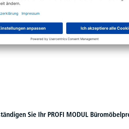
verbeschichtet in Alusilber RAL 9006, Weiß RAL 9016 oder
e Elektromotoren
ständigen Sie Ihr PROFI MODUL Büromöbel