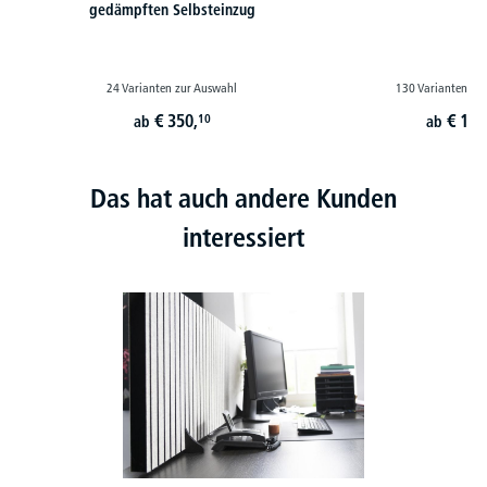
gedämpften Selbsteinzug
24 Varianten zur Auswahl
130 Varianten zu
€
350,
€
179
10
ab
ab
Das hat auch andere Kunden
interessiert