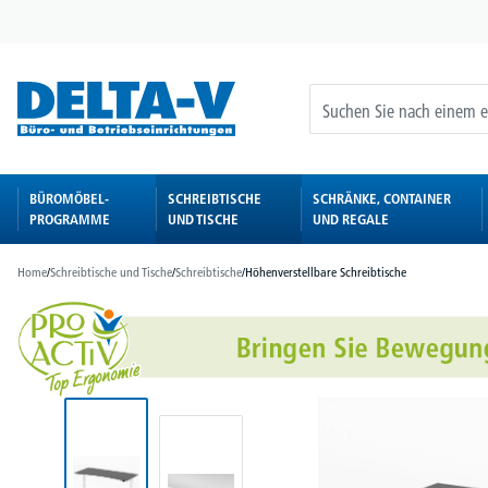
springen
Zur Hauptnavigation springen
BÜROMÖBEL-
SCHREIBTISCHE
SCHRÄNKE, CONTAINER
PROGRAMME
UND TISCHE
UND REGALE
Home
/
Schreibtische und Tische
/
Schreibtische
/
Höhenverstellbare Schreibtische
Bildergalerie überspringen