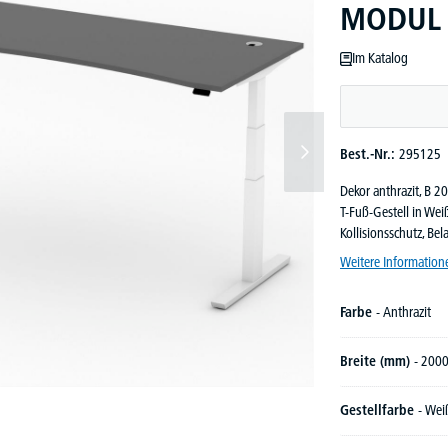
MODUL |
Im Katalog
Best.-Nr.:
295125
Dekor anthrazit, B 
T-Fuß-Gestell in We
Kollisionsschutz, Be
Weitere Information
Farbe
- Anthrazit
Breite (mm)
- 200
Gestellfarbe
- Wei