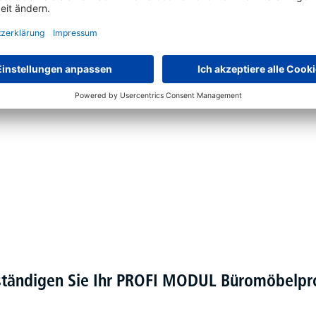
verbeschichtet in Alusilber RAL 9006, Weiß RAL 9016 oder
e Elektromotoren
ständigen Sie Ihr PROFI MODUL Büromöbel