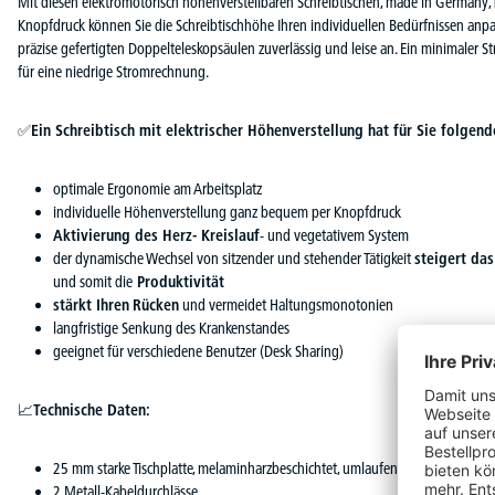
Mit diesen elektromotorisch höhenverstellbaren Schreibtischen, made in Germany
Knopfdruck können Sie die Schreibtischhöhe Ihren individuellen Bedürfnissen anpa
präzise gefertigten Doppelteleskopsäulen zuverlässig und leise an. Ein minimaler
für eine niedrige Stromrechnung.
✅
Ein Schreibtisch mit elektrischer Höhenverstellung hat für Sie folgende
optimale Ergonomie am Arbeitsplatz
individuelle Höhenverstellung ganz bequem per Knopfdruck
Aktivierung des Herz- Kreislauf
- und vegetativem System
der dynamische Wechsel von sitzender und stehender Tätigkeit
steigert da
und somit die
Produktivität
stärkt Ihren
Rücken
und vermeidet Haltungsmonotonien
langfristige Senkung des Krankenstandes
geeignet für verschiedene Benutzer (Desk Sharing)
📈
Technische Daten:
25 mm starke Tischplatte, melaminharzbeschichtet, umlaufend mit 3 mm star
2 Metall-Kabeldurchlässe