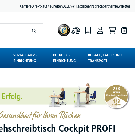
Karriere
Direktkauf
Neuheiten
DELTA-V Ratgeber
Ansprechpartner
Newsletter
SOZIALRAUM-
BETRIEBS-
REGALE, LAGER UND
EINRICHTUNG
EINRICHTUNG
TRANSPORT
esundheit für Ihren Rücken
tehschreibtisch Cockpit PROFI