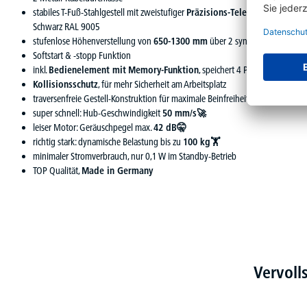
stabiles T-Fuß-Stahlgestell mit zweistufiger
Präzisions-Teleskopsäule
, pul
Schwarz RAL 9005
stufenlose Höhenverstellung von
650-1300 mm
über 2 synchron gesteuert
Softstart & -stopp Funktion
inkl.
Bedienelement mit
Memory-Funktion
, speichert 4 Positionen
Kollisionsschutz
, für mehr Sicherheit am Arbeitsplatz
traversenfreie Gestell-Konstruktion für maximale Beinfreiheit
super schnell: Hub-Geschwindigkeit
50 mm/s🚀
leiser Motor: Geräuschpegel max.
42 dB🤫
richtig stark: dynamische Belastung bis zu
100 kg🏋
minimaler Stromverbrauch, nur 0,1 W im Standby-Betrieb
TOP Qualität,
Made in Germany
Vervoll
Produktgalerie überspringen