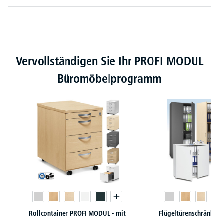
Produktgalerie überspringen
Vervollständigen Sie Ihr PROFI MODUL
Büromöbelprogramm
Rollcontainer PROFI MODUL - mit
Flügeltürenschränk