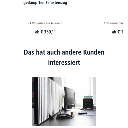
gedämpften Selbsteinzug
24 Varianten zur Auswahl
130 Varianten zu
€
350,
€
179
10
ab
ab
Das hat auch andere Kunden
interessiert