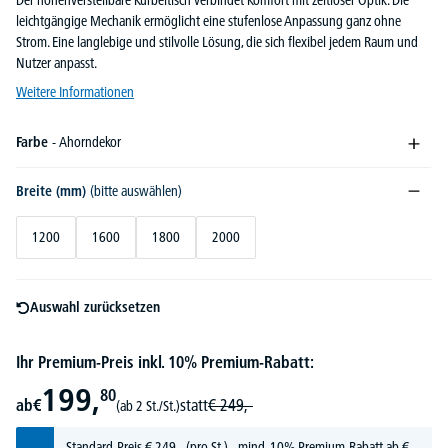
Der höhenverstellbare Kurbeltisch verbindet Komfort mit zeitloser Optik. Die
leichtgängige Mechanik ermöglicht eine stufenlose Anpassung ganz ohne
Strom. Eine langlebige und stilvolle Lösung, die sich flexibel jedem Raum und
Nutzer anpasst.
Weitere Informationen
Farbe
- Ahorndekor
Breite (mm)
(bitte auswählen)
1200
1600
1800
2000
Auswahl zurücksetzen
Ihr Premium-Preis inkl. 10% Premium-Rabatt:
199,
80
ab
€
statt
€
249,-
(ab 2 St./St.)
Standard-Preis
€
249,-
(pro St.) - mind. 10% Premium-Rabatt ab €