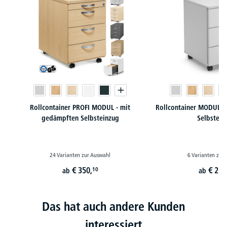
Rollcontainer PROFI MODUL - mit
Rollcontainer MODUL -
gedämpften Selbsteinzug
Selbstein
24 Varianten zur Auswahl
6 Varianten zur
€
350,
€
215
10
ab
ab
Das hat auch andere Kunden
interessiert