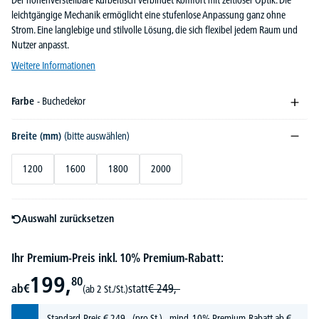
Der höhenverstellbare Kurbeltisch verbindet Komfort mit zeitloser Optik. Die
leichtgängige Mechanik ermöglicht eine stufenlose Anpassung ganz ohne
Strom. Eine langlebige und stilvolle Lösung, die sich flexibel jedem Raum und
Nutzer anpasst.
Weitere Informationen
Farbe
- Buchedekor
Breite (mm)
(bitte auswählen)
1200
1600
1800
2000
Auswahl zurücksetzen
Ihr Premium-Preis inkl. 10% Premium-Rabatt:
199,
80
ab
€
statt
€
249,-
(ab 2 St./St.)
Standard-Preis
€
249,-
(pro St.) - mind. 10% Premium-Rabatt ab €