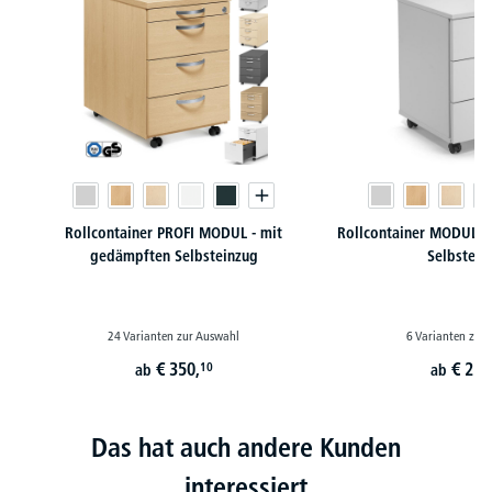
Rollcontainer PROFI MODUL - mit
Rollcontainer MODUL -
gedämpften Selbsteinzug
Selbstein
24 Varianten zur Auswahl
6 Varianten zur
€
350,
€
215
10
ab
ab
Das hat auch andere Kunden
interessiert