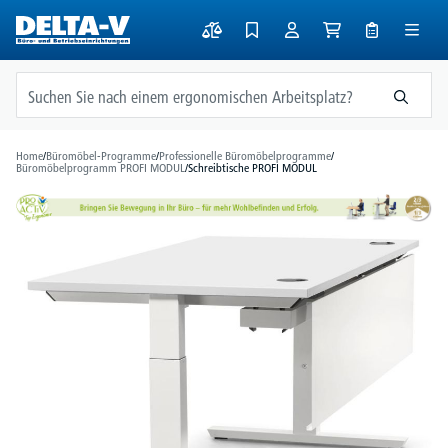
alt springen
Home
/
Büromöbel-Programme
/
Professionelle Büromöbelprogramme
/
Büromöbelprogramm PROFI MODUL
/
Schreibtische PROFI MODUL
Bildergalerie überspringen