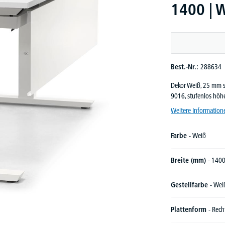
1400 | 
Best.-Nr.:
288634
Dekor Weiß, 25 mm st
9016, stufenlos höh
Weitere Information
Farbe
- Weiß
Breite (mm)
- 140
Gestellfarbe
- Wei
Plattenform
- Rech