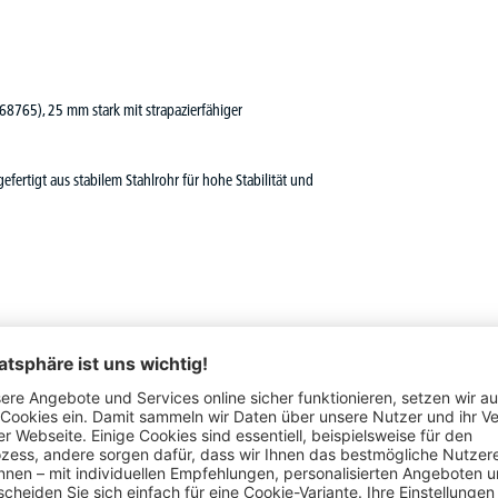
 68765), 25 mm stark mit strapazierfähiger
efertigt aus stabilem Stahlrohr für hohe Stabilität und
ständigen Sie Ihr PROFI MODUL Büromöbel