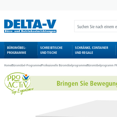
springen
Zur Hauptnavigation springen
BÜROMÖBEL-
SCHREIBTISCHE
SCHRÄNKE, CONTAINER
PROGRAMME
UND TISCHE
UND REGALE
Home
/
Büromöbel-Programme
/
Professionelle Büromöbelprogramme
/
Büromöbelprogramm P
Bildergalerie überspringen