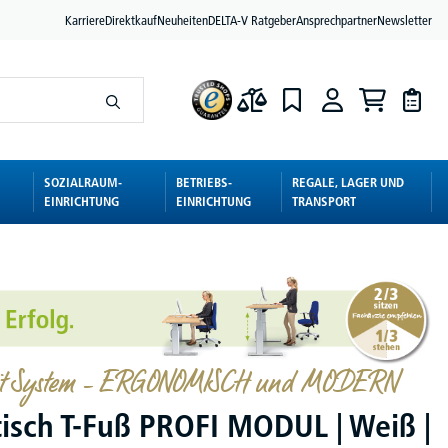
Karriere
Direktkauf
Neuheiten
DELTA-V Ratgeber
Ansprechpartner
Newsletter
SOZIALRAUM-
BETRIEBS-
REGALE, LAGER UND
EINRICHTUNG
EINRICHTUNG
TRANSPORT
mit System – ERGONOMISCH und MODERN
tisch T-Fuß PROFI MODUL | Weiß |