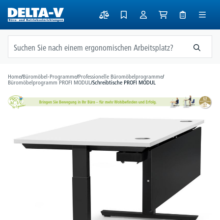
alt springen
Home
/
Büromöbel-Programme
/
Professionelle Büromöbelprogramme
/
Büromöbelprogramm PROFI MODUL
/
Schreibtische PROFI MODUL
Bildergalerie überspringen