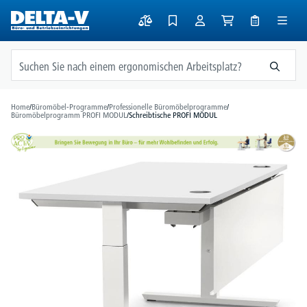
alt springen
Home
/
Büromöbel-Programme
/
Professionelle Büromöbelprogramme
/
Büromöbelprogramm PROFI MODUL
/
Schreibtische PROFI MODUL
Bildergalerie überspringen