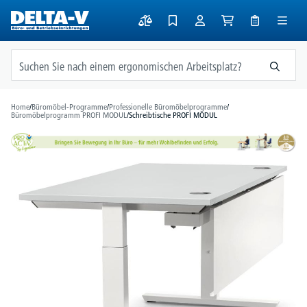
alt springen
Home
/
Büromöbel-Programme
/
Professionelle Büromöbelprogramme
/
Büromöbelprogramm PROFI MODUL
/
Schreibtische PROFI MODUL
Bildergalerie überspringen