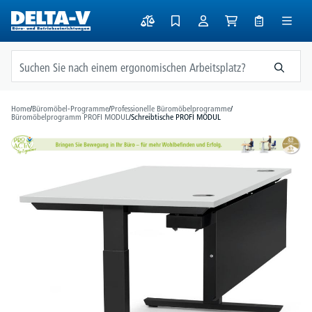
alt springen
Home
/
Büromöbel-Programme
/
Professionelle Büromöbelprogramme
/
Büromöbelprogramm PROFI MODUL
/
Schreibtische PROFI MODUL
Bildergalerie überspringen