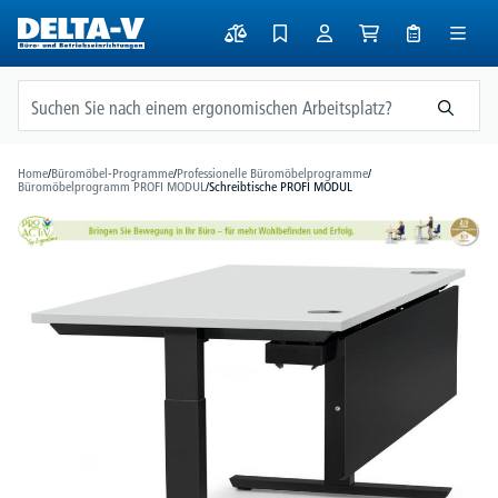
alt springen
Home
/
Büromöbel-Programme
/
Professionelle Büromöbelprogramme
/
Büromöbelprogramm PROFI MODUL
/
Schreibtische PROFI MODUL
Bildergalerie überspringen