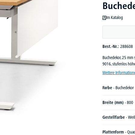
Buchede
Im Katalog
Best.-Nr.:
288608
Buchedekor, 25 mm st
9016, stufenlos höh
Weitere Information
Farbe
- Buchedekor
Breite (mm)
- 800
Gestellfarbe
- Wei
Plattenform
- Qua