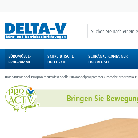
springen
Zur Hauptnavigation springen
BÜROMÖBEL-
SCHREIBTISCHE
SCHRÄNKE, CONTAINER
PROGRAMME
UND TISCHE
UND REGALE
Home
/
Büromöbel-Programme
/
Professionelle Büromöbelprogramme
/
Büromöbelprogramm P
Bildergalerie überspringen