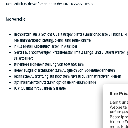
Damit erfüllt es die Anforderungen der DIN EN-527-1 Typ B.
Ihre Vorteile:
Tischplatten aus 3-Schicht-Qualitätsspanplatte (Emissionsklasse E1 nach DIN
Melaminharzbeschichtung, blend- und reflexionsfrei
inkl. 2 Metall-Kabeldurchlässen in Alusilber
Gestell aus hochwertigen Präzisionsstahl mit 2 Längs- und 2 Quertraversen, g
Belastbarkeit
stufenlose Höheneinstellung von 650-850 mm
Höhenausgleichsschrauben zum Ausgleich von Bodenunebenheiten
Technische Ausstattung auf höchstem Niveau zu sehr attraktiven Preisen
Optimaler Sichtschutz durch optionale Knieraumblende
TOP-Qualität mit 5 Jahren Garantie