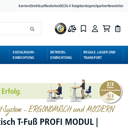
Karriere
Direktkauf
Neuheiten
DELTA-V Ratgeber
Ansprechpartner
Newsletter
SOZIALRAUM-
BETRIEBS-
REGALE, LAGER UND
EINRICHTUNG
EINRICHTUNG
TRANSPORT
mit System – ERGONOMISCH und MODERN
tisch T-Fuß PROFI MODUL |