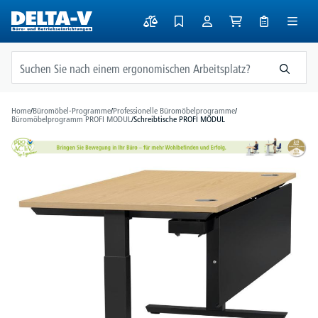
alt springen
Home
/
Büromöbel-Programme
/
Professionelle Büromöbelprogramme
/
Büromöbelprogramm PROFI MODUL
/
Schreibtische PROFI MODUL
Bildergalerie überspringen