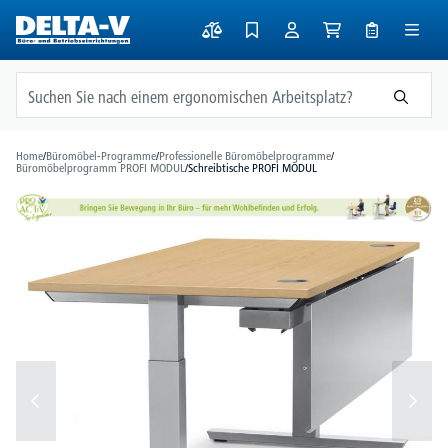
alt springen
Home
/
Büromöbel-Programme
/
Professionelle Büromöbelprogramme
/
Büromöbelprogramm PROFI MODUL
/
Schreibtische PROFI MODUL
Bildergalerie überspringen