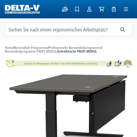
alt springen
Home
/
Büromöbel-Programme
/
Professionelle Büromöbelprogramme
/
Büromöbelprogramm PROFI MODUL
/
Schreibtische PROFI MODUL
Bildergalerie überspringen