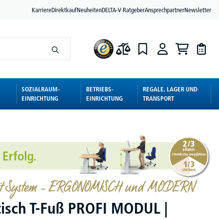
Karriere
Direktkauf
Neuheiten
DELTA-V Ratgeber
Ansprechpartner
Newsletter
SOZIALRAUM-
BETRIEBS-
REGALE, LAGER UND
EINRICHTUNG
EINRICHTUNG
TRANSPORT
mit System – ERGONOMISCH und MODERN
tisch T-Fuß PROFI MODUL |