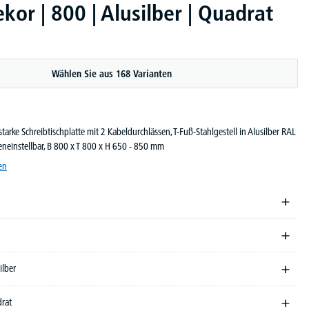
or | 800 | Alusilber | Quadrat
Wählen Sie aus 168 Varianten
arke Schreibtischplatte mit 2 Kabeldurchlässen, T-Fuß-Stahlgestell in Alusilber RAL
eneinstellbar, B 800 x T 800 x H 650 - 850 mm
en
ilber
drat