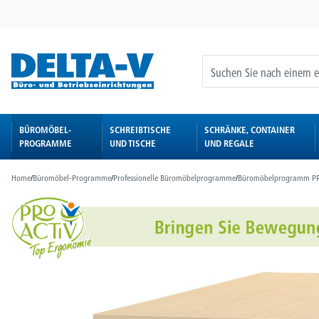
springen
Zur Hauptnavigation springen
BÜROMÖBEL-
SCHREIBTISCHE
SCHRÄNKE, CONTAINER
PROGRAMME
UND TISCHE
UND REGALE
Home
/
Büromöbel-Programme
/
Professionelle Büromöbelprogramme
/
Büromöbelprogramm P
Bildergalerie überspringen