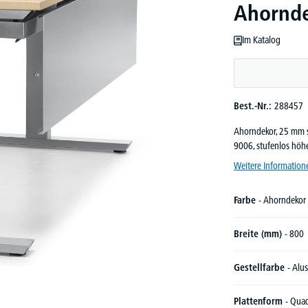
Ahorndek
Im Katalog
Best.-Nr.:
288457
Ahorndekor, 25 mm st
9006, stufenlos höh
Weitere Information
Farbe
- Ahorndekor
Breite (mm)
- 800
Gestellfarbe
- Alus
Plattenform
- Qua