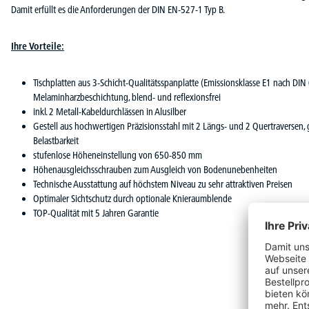
Damit erfüllt es die Anforderungen der DIN EN-527-1 Typ B.
Ihre Vorteile:
Tischplatten aus 3-Schicht-Qualitätsspanplatte (Emissionsklasse E1 nach DIN
Melaminharzbeschichtung, blend- und reflexionsfrei
inkl. 2 Metall-Kabeldurchlässen in Alusilber
Gestell aus hochwertigen Präzisionsstahl mit 2 Längs- und 2 Quertraversen, g
Belastbarkeit
stufenlose Höheneinstellung von 650-850 mm
Höhenausgleichsschrauben zum Ausgleich von Bodenunebenheiten
Technische Ausstattung auf höchstem Niveau zu sehr attraktiven Preisen
Optimaler Sichtschutz durch optionale Knieraumblende
TOP-Qualität mit 5 Jahren Garantie