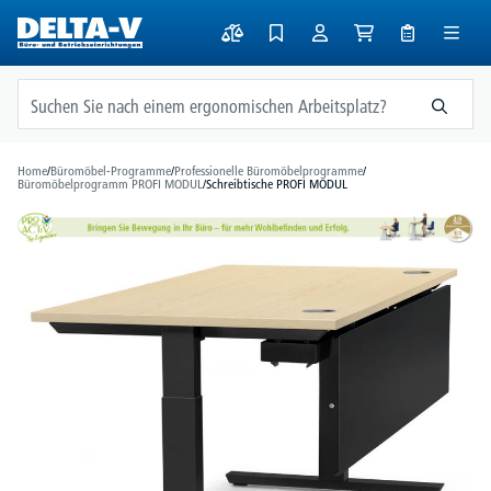
alt springen
Home
/
Büromöbel-Programme
/
Professionelle Büromöbelprogramme
/
Büromöbelprogramm PROFI MODUL
/
Schreibtische PROFI MODUL
Bildergalerie überspringen