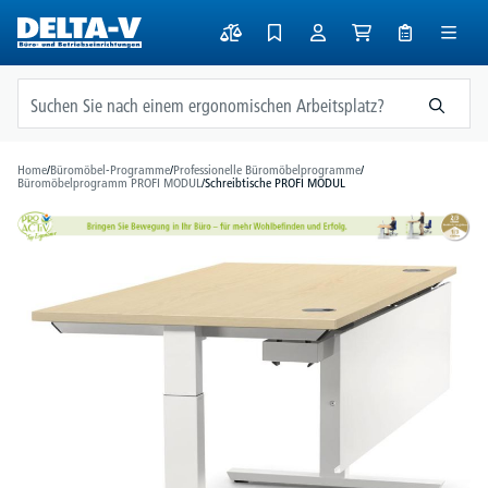
alt springen
Home
/
Büromöbel-Programme
/
Professionelle Büromöbelprogramme
/
Büromöbelprogramm PROFI MODUL
/
Schreibtische PROFI MODUL
Bildergalerie überspringen