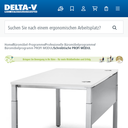
alt springen
Home
/
Büromöbel-Programme
/
Professionelle Büromöbelprogramme
/
Büromöbelprogramm PROFI MODUL
/
Schreibtische PROFI MODUL
Bildergalerie überspringen