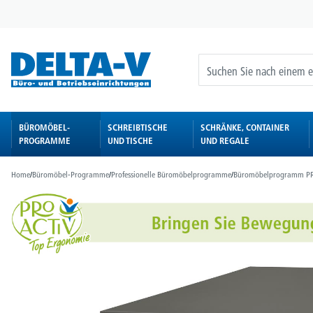
springen
Zur Hauptnavigation springen
BÜROMÖBEL-
SCHREIBTISCHE
SCHRÄNKE, CONTAINER
PROGRAMME
UND TISCHE
UND REGALE
Home
/
Büromöbel-Programme
/
Professionelle Büromöbelprogramme
/
Büromöbelprogramm P
Bildergalerie überspringen