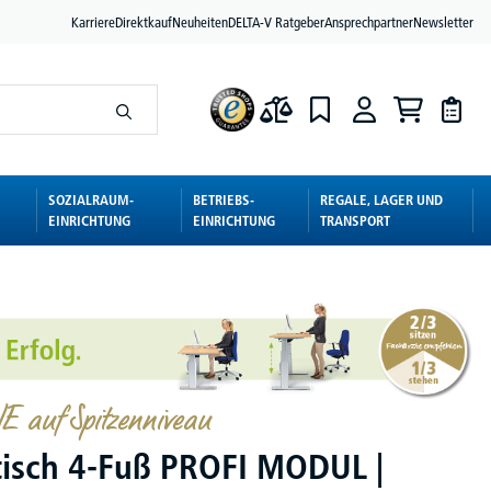
Karriere
Direktkauf
Neuheiten
DELTA-V Ratgeber
Ansprechpartner
Newsletter
SOZIALRAUM-
BETRIEBS-
REGALE, LAGER UND
EINRICHTUNG
EINRICHTUNG
TRANSPORT
 auf Spitzenniveau
tisch 4-Fuß PROFI MODUL |