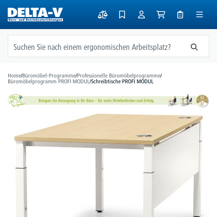
alt springen
Home
/
Büromöbel-Programme
/
Professionelle Büromöbelprogramme
/
Büromöbelprogramm PROFI MODUL
/
Schreibtische PROFI MODUL
Bildergalerie überspringen