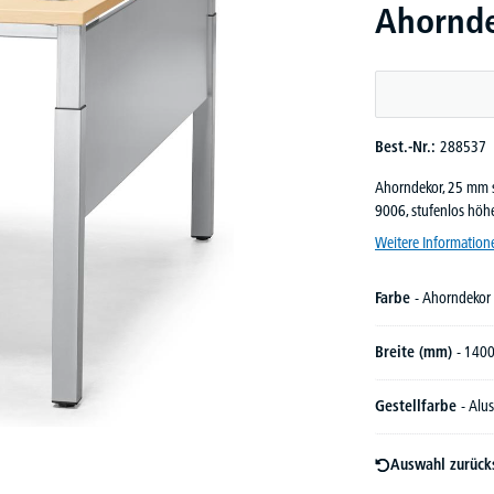
Ahorndek
Best.-Nr.:
288537
Ahorndekor, 25 mm st
9006, stufenlos höh
Weitere Information
Farbe
- Ahorndekor
Breite (mm)
- 140
Gestellfarbe
- Alus
Auswahl zurück