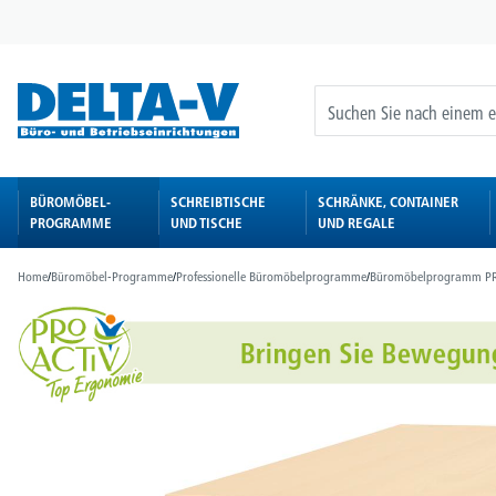
springen
Zur Hauptnavigation springen
BÜROMÖBEL-
SCHREIBTISCHE
SCHRÄNKE, CONTAINER
PROGRAMME
UND TISCHE
UND REGALE
Home
/
Büromöbel-Programme
/
Professionelle Büromöbelprogramme
/
Büromöbelprogramm P
Bildergalerie überspringen