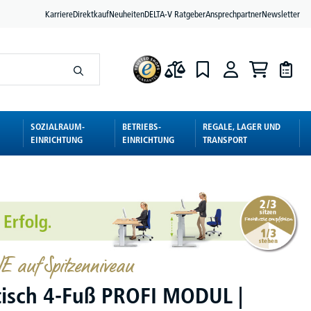
Karriere
Direktkauf
Neuheiten
DELTA-V Ratgeber
Ansprechpartner
Newsletter
SOZIALRAUM-
BETRIEBS-
REGALE, LAGER UND
EINRICHTUNG
EINRICHTUNG
TRANSPORT
 auf Spitzenniveau
tisch 4-Fuß PROFI MODUL |