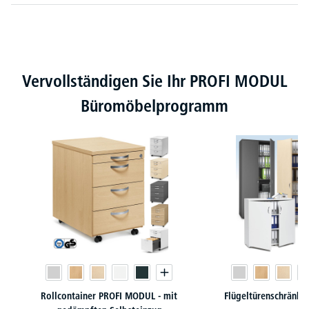
Produktgalerie überspringen
Vervollständigen Sie Ihr PROFI MODUL
Büromöbelprogramm
Rollcontainer PROFI MODUL - mit
Flügeltürenschränk