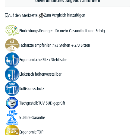
Unverbindliches Angebot anfordern
Zum Vergleich hinzufügen
Auf den Merkzettel
Einrichtungslösungen für mehr Gesundheit und Erfolg
Fachärzte empfehlen: 1/3 Stehen + 2/3 Sitzen
Ergonomische Sitz-/ Stehtische
Elektrisch höhenverstellbar
Kollisionsschutz
Tischgestell: TÜV SÜD geprüft
5 Jahre Garantie
Ergonomie TOP