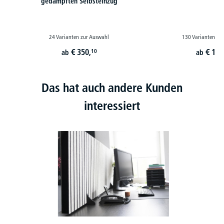
gedämpften Selbsteinzug
24 Varianten zur Auswahl
130 Varianten zu
€
350,
€
179
10
ab
ab
Das hat auch andere Kunden
interessiert