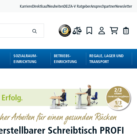
Karriere
Direktkauf
Neuheiten
DELTA-V Ratgeber
Ansprechpartner
Newsletter
SOZIALRAUM-
BETRIEBS-
REGALE, LAGER UND
EINRICHTUNG
EINRICHTUNG
TRANSPORT
her Arbeiten für einen gesunden Rücken
rstellbarer Schreibtisch PROFI