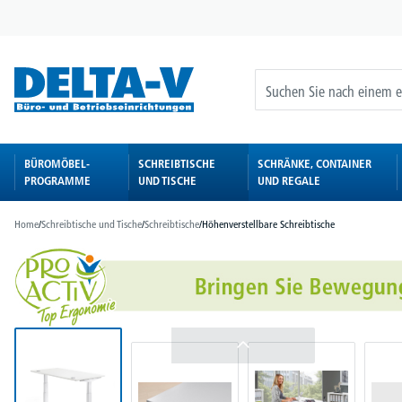
springen
Zur Hauptnavigation springen
BÜROMÖBEL-
SCHREIBTISCHE
SCHRÄNKE, CONTAINER
PROGRAMME
UND TISCHE
UND REGALE
Home
/
Schreibtische und Tische
/
Schreibtische
/
Höhenverstellbare Schreibtische
Bildergalerie überspringen