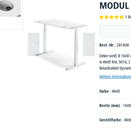
MODUL |
1 B
Durchschnittliche B
Best.-Nr.:
281848
Dekor weiß, B 1600 
in Weiß RAL 9016, 2 
Belastbarkeit dynami
Weitere Information
Farbe
- Weiß
Breite (mm)
- 160
Gestellfarbe
- Wei