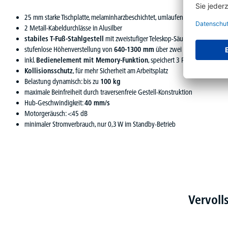
25 mm starke Tischplatte, melaminharzbeschichtet, umlaufend mit 3 mm star
2 Metall-Kabeldurchlässe in Alusilber
stabiles T-Fuß-Stahlgestell
mit zweistufiger Teleskop-Säule, pulverbeschi
stufenlose Höhenverstellung von
640-1300 mm
über zwei synchron gesteu
inkl.
Bedienelement mit Memory-Funktion
, speichert 3 Positionen
Kollisionsschutz
, für mehr Sicherheit am Arbeitsplatz
Belastung dynamisch: bis zu
100 kg
maximale Beinfreiheit durch traversenfreie Gestell-Konstruktion
Hub-Geschwindigkeit:
40 mm/s
Motorgeräusch: <45 dB
minimaler Stromverbrauch, nur 0,3 W im Standby-Betrieb
Vervoll
Produktgalerie überspringen