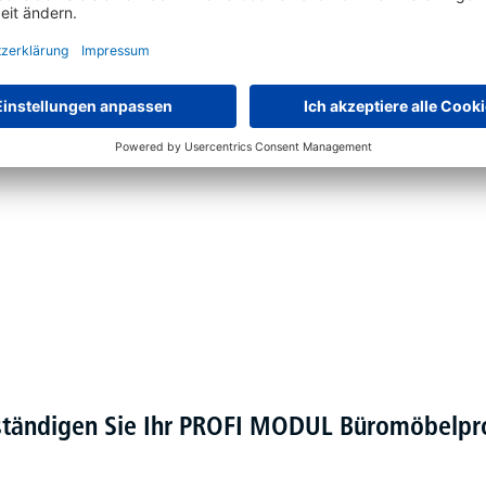
kem Kunststoff-Umleimer
chtet in Alusilber RAL 9006 oder Weiß RAL 9016
erte Elektromotoren
ständigen Sie Ihr PROFI MODUL Büromöbel