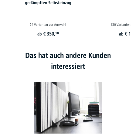
gedämpften Selbsteinzug
24 Varianten zur Auswahl
130 Varianten zu
€
350,
€
179
10
ab
ab
Das hat auch andere Kunden
interessiert