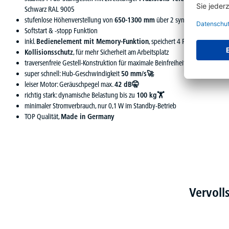
Schwarz RAL 9005
stufenlose Höhenverstellung von
650-1300 mm
über 2 synchron gesteuert
Softstart & -stopp Funktion
inkl.
Bedienelement mit Memory-Funktion
, speichert 4 Positionen
Kollisionsschutz
, für mehr Sicherheit am Arbeitsplatz
traversenfreie Gestell-Konstruktion für maximale Beinfreiheit
super schnell: Hub-Geschwindigkeit
50 mm/s🚀
leiser Motor: Geräuschpegel max.
42 dB🤫
richtig stark: dynamische Belastung bis zu
100 kg🏋
minimaler Stromverbrauch, nur 0,1 W im Standby-Betrieb
TOP Qualität,
Made in Germany
Vervoll
Produktgalerie überspringen