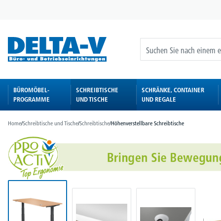
springen
Zur Hauptnavigation springen
BÜROMÖBEL-
SCHREIBTISCHE
SCHRÄNKE, CONTAINER
PROGRAMME
UND TISCHE
UND REGALE
Home
/
Schreibtische und Tische
/
Schreibtische
/
Höhenverstellbare Schreibtische
Bildergalerie überspringen