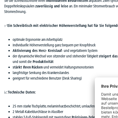
Sie die Schreibtischhöhe Ihren
individuellen Bedürfnissen
anpassen. Zwei synchr
Doppelteleskopsäulen
zuverlässig und leise
an. Ein minimaler Stromverbrauch vo
Stromrechnung.
✅
Ein Schreibtisch mit elektrischer Höhenverstellung hat für Sie folgende
optimale Ergonomie am Arbeitsplatz
individuelle Höhenverstellung ganz bequem per Knopfdruck
Aktivierung des Herz- Kreislauf
- und vegetativem System
der dynamische Wechsel von sitzender und stehender Tätigkeit
steigert da
und somit die
Produktivität
stärkt Ihren
Rücken
und vermeidet Haltungsmonotonien
langfristige Senkung des Krankenstandes
geeignet für verschiedene Benutzer (Desk Sharing)
📈
Technische Daten:
25 mm starke Tischplatte, melaminharzbeschichtet, umlaufend mit 3 mm star
2 Metall-Kabeldurchlässe in Alusilber
stabiles T-Fuß-Stahlgestell mit zweistufiger
Präzisions-Teleskopsäule
, pul