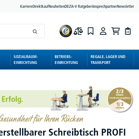
Karriere
Direktkauf
Neuheiten
DELTA-V Ratgeber
Ansprechpartner
Newsletter
SOZIALRAUM-
BETRIEBS-
REGALE, LAGER UND
EINRICHTUNG
EINRICHTUNG
TRANSPORT
esundheit für Ihren Rücken
rstellbarer Schreibtisch PROFI