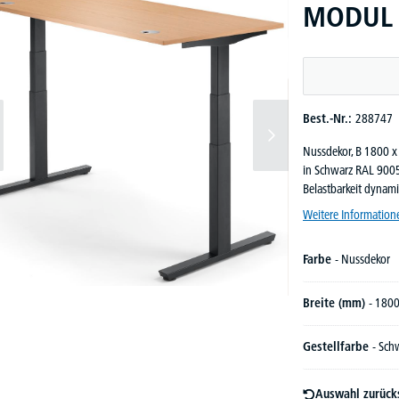
MODUL |
Best.-Nr.:
288747
Nussdekor, B 1800 x
in Schwarz RAL 9005
Belastbarkeit dynami
Weitere Information
Farbe
- Nussdekor
Breite (mm)
- 180
Gestellfarbe
- Sch
Auswahl zurück