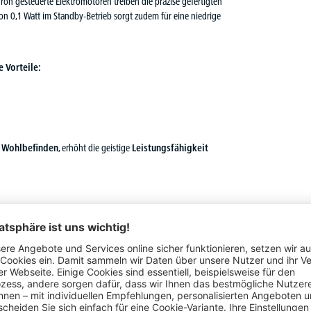
on gesteuerte Elektromotoren treiben die präzise gefertigten
n 0,1 Watt im Standby-Betrieb sorgt zudem für eine niedrige
 Vorteile:
s Wohlbefinden
, erhöht die geistige
Leistungsfähigkeit
kem Kunststoff-Umleimer
verbeschichtet in Alusilber RAL 9006, Weiß RAL 9016 oder