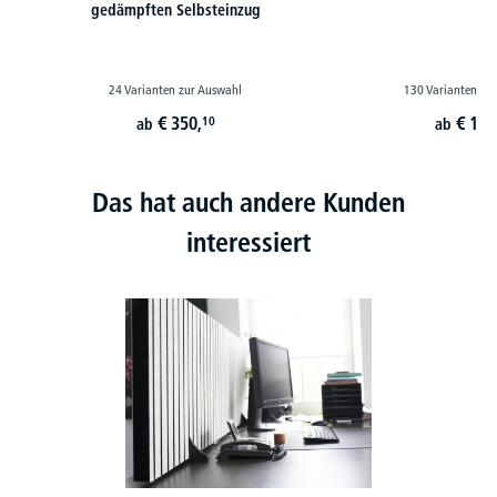
gedämpften Selbsteinzug
24 Varianten zur Auswahl
130 Varianten zu
€
350,
€
179
10
ab
ab
Das hat auch andere Kunden
interessiert