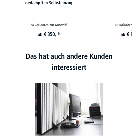
gedämpften Selbsteinzug
24 Varianten zur Auswahl
130 Varianten zu
€
350,
€
179
10
ab
ab
Das hat auch andere Kunden
interessiert