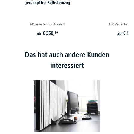
gedämpften Selbsteinzug
24 Varianten zur Auswahl
130 Varianten zu
€
350,
€
179
10
ab
ab
Das hat auch andere Kunden
interessiert