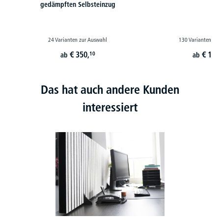
gedämpften Selbsteinzug
24 Varianten zur Auswahl
130 Varianten zu
€
350,
€
179
10
ab
ab
Das hat auch andere Kunden
interessiert