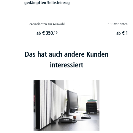
gedämpften Selbsteinzug
24 Varianten zur Auswahl
130 Varianten zu
€
350,
€
179
10
ab
ab
Das hat auch andere Kunden
interessiert