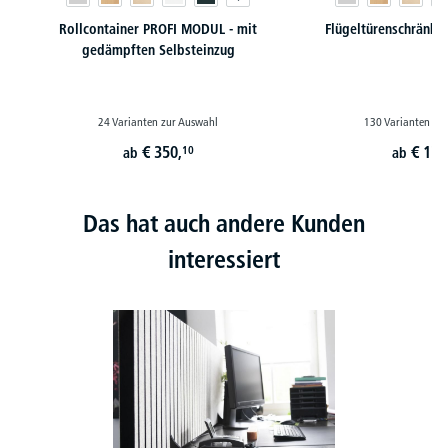
Rollcontainer PROFI MODUL - mit
Flügeltürenschränk
gedämpften Selbsteinzug
24 Varianten zur Auswahl
130 Varianten zu
€
350,
€
179
10
ab
ab
Das hat auch andere Kunden
interessiert