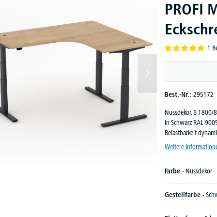
PROFI M
Eckschre
1 B
Durchschnittliche B
Best.-Nr.:
295172
Nussdekor, B 1800/8
in Schwarz RAL 9005,
Belastbarkeit dynami
Weitere Information
Farbe
- Nussdekor
Gestellfarbe
- Sch