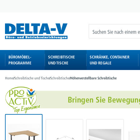
springen
Zur Hauptnavigation springen
BÜROMÖBEL-
SCHREIBTISCHE
SCHRÄNKE, CONTAINER
PROGRAMME
UND TISCHE
UND REGALE
Home
/
Schreibtische und Tische
/
Schreibtische
/
Höhenverstellbare Schreibtische
Bildergalerie überspringen