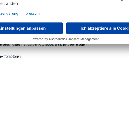
kem Kunststoff-Umleimer
verbeschichtet in Alusilber RAL 9006, Weiß RAL 9016 oder
lektromotoren