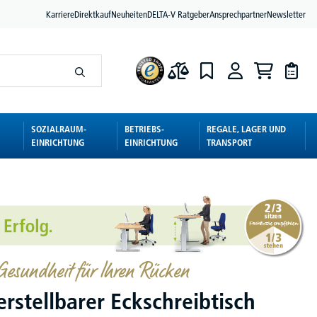
Karriere
Direktkauf
Neuheiten
DELTA-V Ratgeber
Ansprechpartner
Newsletter
SOZIALRAUM-
BETRIEBS-
REGALE, LAGER UND
EINRICHTUNG
EINRICHTUNG
TRANSPORT
esundheit für Ihren Rücken
rstellbarer Eckschreibtisch