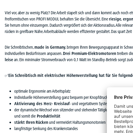
Viel vor, aber zu wenig Platz? Die Arbeit stapelt sich und dann kommt auch noch 
Freiformtischen von PROFI MODUL behalten Sie die Übersicht. Eine
riesige, ergo
Sie herum ohne einzuengen. Dadurch vergrößert sich der Aktionsradius. Alle relevant
rücken in greifbare Nähe. Arbeitsabläufe werden effizienter gestaltet. Das spart Zeit 
Die Schreibtischen,
made in Germany
, bringen Ihren Bewegungsapparat in Schwu
individuellen Bedürfnissen anpassen.
Drei Premium-Elektromotoren
treiben di
leise
an. Ein minimaler Stromverbrauch von 0,1 Watt im Standby-Betrieb sorgt zud
✅
Ein Schreibtisch mit elektrischer Höhenverstellung hat für Sie folgende
optimale Ergonomie am Arbeitsplatz
individuelle Höhenverstellung ganz bequem per Knopfdruck
Aktivierung des Herz- Kreislauf
- und vegetativem System
der dynamische Wechsel von sitzender und stehender Tätigkeit
steigert da
und somit die
Produktivität
stärkt Ihren
Rücken
und vermeidet Haltungsmonotonien
langfristige Senkung des Krankenstandes