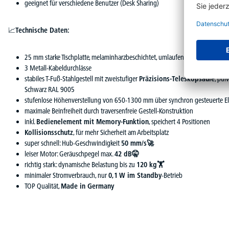
geeignet für verschiedene Benutzer (Desk Sharing)
📈
Technische Daten:
25 mm starke Tischplatte, melaminharzbeschichtet, umlaufend mit 3 mm star
3 Metall-Kabeldurchlässe
stabiles T-Fuß-Stahlgestell mit zweistufiger
Präzisions-Teleskopsäule
, pul
Schwarz RAL 9005
stufenlose Höhenverstellung von 650-1300 mm über synchron gesteuerte E
maximale Beinfreiheit durch traversenfreie Gestell-Konstruktion
inkl.
Bedienelement mit Memory-Funktion
, speichert 4 Positionen
Kollisionsschutz
, für mehr Sicherheit am Arbeitsplatz
super schnell: Hub-Geschwindigkeit
50 mm/s🚀
leiser Motor: Geräuschpegel max.
42 dB🤫
richtig stark: dynamische Belastung bis zu
120 kg🏋
minimaler Stromverbrauch, nur
0,1 W im Standby
-Betrieb
TOP Qualität,
Made in Germany