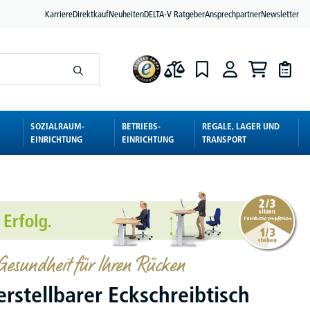
Karriere
Direktkauf
Neuheiten
DELTA-V Ratgeber
Ansprechpartner
Newsletter
SOZIALRAUM-
BETRIEBS-
REGALE, LAGER UND
EINRICHTUNG
EINRICHTUNG
TRANSPORT
esundheit für Ihren Rücken
rstellbarer Eckschreibtisch