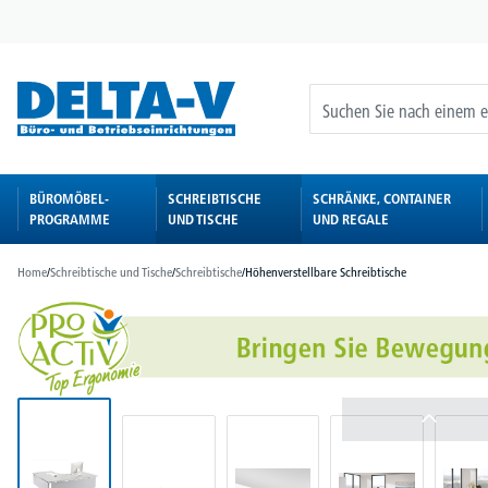
springen
Zur Hauptnavigation springen
BÜROMÖBEL-
SCHREIBTISCHE
SCHRÄNKE, CONTAINER
PROGRAMME
UND TISCHE
UND REGALE
Home
/
Schreibtische und Tische
/
Schreibtische
/
Höhenverstellbare Schreibtische
Bildergalerie überspringen