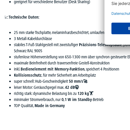
geeignet für verschiedene Benutzer (Desk Sharing)
📈
Technische Daten:
25 mm starke Tischplatte, melaminharzbeschichtet, umlaufend mit 3 mm star
3 Metall-Kabeldurchlässe
stabiles T-Fuß-Stahlgestell mit zweistufiger
Präzisions-Teleskopsäule
, pul
Schwarz RAL 9005
stufenlose Höhenverstellung von 650-1300 mm über synchron gesteuerte E
maximale Beinfreiheit durch traversenfreie Gestell-Konstruktion
inkl.
Bedienelement mit Memory-Funktion
, speichert 4 Positionen
Kollisionsschutz
, für mehr Sicherheit am Arbeitsplatz
super schnell: Hub-Geschwindigkeit
50 mm/s🚀
leiser Motor: Geräuschpegel max.
42 dB🤫
richtig stark: dynamische Belastung bis zu
120 kg🏋
minimaler Stromverbrauch, nur
0,1 W im Standby
-Betrieb
TOP Qualität,
Made in Germany