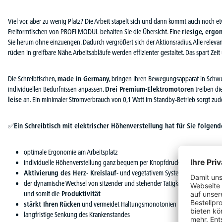
Viel vor, aber zu wenig Platz? Die Arbeit stapelt sich und dann kommt auch noch 
Freiformtischen von PROFI MODUL behalten Sie die Übersicht. Eine
riesige, ergo
Sie herum ohne einzuengen. Dadurch vergrößert sich der Aktionsradius. Alle relevant
rücken in greifbare Nähe. Arbeitsabläufe werden effizienter gestaltet. Das spart Zeit 
Die Schreibtischen,
made in Germany
, bringen Ihren Bewegungsapparat in Schwu
individuellen Bedürfnissen anpassen.
Drei Premium-Elektromotoren
treiben di
leise
an. Ein minimaler Stromverbrauch von 0,1 Watt im Standby-Betrieb sorgt zud
✅
Ein Schreibtisch mit elektrischer Höhenverstellung hat für Sie folgende
optimale Ergonomie am Arbeitsplatz
individuelle Höhenverstellung ganz bequem per Knopfdruck
Aktivierung des Herz- Kreislauf
- und vegetativem System
der dynamische Wechsel von sitzender und stehender Tätigkeit
steigert da
und somit die
Produktivität
stärkt Ihren
Rücken
und vermeidet Haltungsmonotonien
langfristige Senkung des Krankenstandes