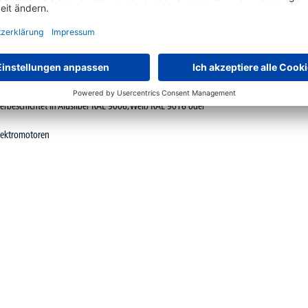
kem Kunststoff-Umleimer
verbeschichtet in Alusilber RAL 9006, Weiß RAL 9016 oder
lektromotoren