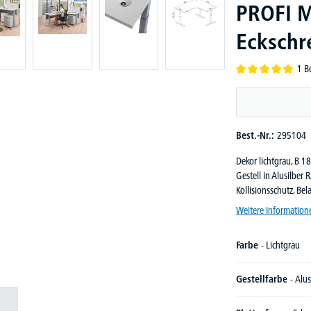
PROFI MO
Eckschre
1 B
Durchschnittliche B
Best.-Nr.:
295104
Dekor lichtgrau, B 
Gestell in Alusilber
Kollisionsschutz, Be
Weitere Information
Farbe
- Lichtgrau
Gestellfarbe
- Alus