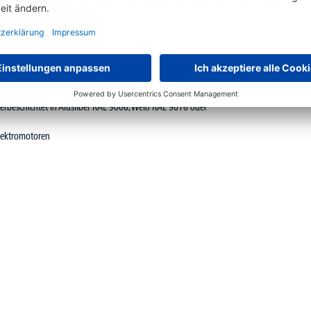
kem Kunststoff-Umleimer
verbeschichtet in Alusilber RAL 9006, Weiß RAL 9016 oder
lektromotoren