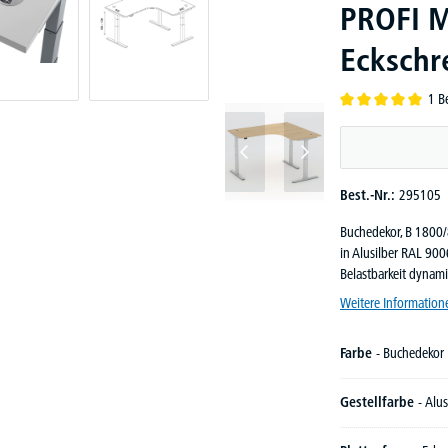
PROFI M
Eckschre
1 B
Durchschnittliche B
Best.-Nr.:
295105
Buchedekor, B 1800/
in Alusilber RAL 900
Belastbarkeit dynami
Weitere Information
Farbe
- Buchedekor
Gestellfarbe
- Alus