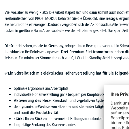
Viel vor, aber zu wenig Platz? Die Arbeit stapelt sich und dann kommt auch noch 
Freiformtischen von PROFI MODUL behalten Sie die Übersicht. Eine
riesige, ergo
Sie herum ohne einzuengen. Dadurch vergrößert sich der Aktionsradius. Alle relevant
rücken in greifbare Nähe. Arbeitsabläufe werden effizienter gestaltet. Das spart Zeit 
Die Schreibtischen,
made in Germany
, bringen Ihren Bewegungsapparat in Schwu
individuellen Bedürfnissen anpassen.
Drei Premium-Elektromotoren
treiben di
leise
an. Ein minimaler Stromverbrauch von 0,1 Watt im Standby-Betrieb sorgt zud
✅
Ein Schreibtisch mit elektrischer Höhenverstellung hat für Sie folgende
optimale Ergonomie am Arbeitsplatz
individuelle Höhenverstellung ganz bequem per Knopfdruck
Aktivierung des Herz- Kreislauf
- und vegetativem System
der dynamische Wechsel von sitzender und stehender Tätigkeit
steigert da
und somit die
Produktivität
stärkt Ihren
Rücken
und vermeidet Haltungsmonotonien
langfristige Senkung des Krankenstandes