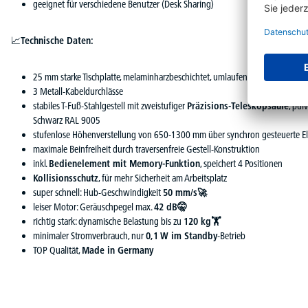
geeignet für verschiedene Benutzer (Desk Sharing)
📈
Technische Daten:
25 mm starke Tischplatte, melaminharzbeschichtet, umlaufend mit 3 mm star
3 Metall-Kabeldurchlässe
stabiles T-Fuß-Stahlgestell mit zweistufiger
Präzisions-Teleskopsäule
, pul
Schwarz RAL 9005
stufenlose Höhenverstellung von 650-1300 mm über synchron gesteuerte E
maximale Beinfreiheit durch traversenfreie Gestell-Konstruktion
inkl.
Bedienelement mit Memory-Funktion
, speichert 4 Positionen
Kollisionsschutz
, für mehr Sicherheit am Arbeitsplatz
super schnell: Hub-Geschwindigkeit
50 mm/s🚀
leiser Motor: Geräuschpegel max.
42 dB🤫
richtig stark: dynamische Belastung bis zu
120 kg🏋
minimaler Stromverbrauch, nur
0,1 W im Standby
-Betrieb
TOP Qualität,
Made in Germany