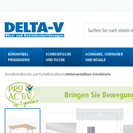
springen
Zur Hauptnavigation springen
BÜROMÖBEL-
SCHREIBTISCHE
SCHRÄNKE, CONTAINER
PROGRAMME
UND TISCHE
UND REGALE
Home
/
Schreibtische und Tische
/
Schreibtische
/
Höhenverstellbare Schreibtische
Bildergalerie überspringen