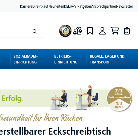
Karriere
Direktkauf
Neuheiten
DELTA-V Ratgeber
Ansprechpartner
Newsletter
SOZIALRAUM-
BETRIEBS-
REGALE, LAGER UND
EINRICHTUNG
EINRICHTUNG
TRANSPORT
esundheit für Ihren Rücken
rstellbarer Eckschreibtisch