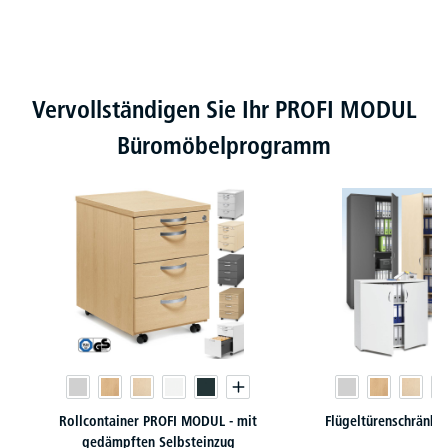
Produktgalerie überspringen
Vervollständigen Sie Ihr PROFI MODUL
Büromöbelprogramm
Rollcontainer PROFI MODUL - mit
Flügeltürenschränk
gedämpften Selbsteinzug