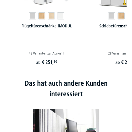
Flügeltürenschränke iMODUL
Schiebetürenschr
48 Varianten zur Auswahl
28 Varianten zur
€
251,
€
229
10
ab
ab
Das hat auch andere Kunden
interessiert