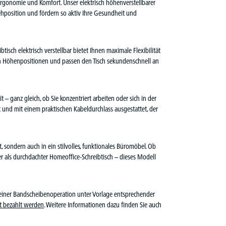
Ergonomie und Komfort. Unser elektrisch höhenverstellbarer
ehposition und fördern so aktiv Ihre Gesundheit und
tisch elektrisch verstellbar bietet Ihnen maximale Flexibilität
en Höhenpositionen und passen den Tisch sekundenschnell an
t – ganz gleich, ob Sie konzentriert arbeiten oder sich in der
t und mit einem praktischen Kabeldurchlass ausgestattet, der
, sondern auch in ein stilvolles, funktionales Büromöbel. Ob
er als durchdachter Homeoffice-Schreibtisch – dieses Modell
 einer Bandscheibenoperation unter Vorlage entsprechender
t bezahlt werden
. Weitere Informationen dazu finden Sie auch