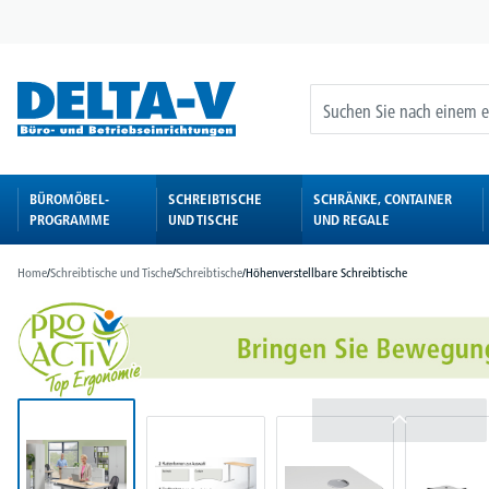
springen
Zur Hauptnavigation springen
BÜROMÖBEL-
SCHREIBTISCHE
SCHRÄNKE, CONTAINER
PROGRAMME
UND TISCHE
UND REGALE
Home
/
Schreibtische und Tische
/
Schreibtische
/
Höhenverstellbare Schreibtische
Bildergalerie überspringen