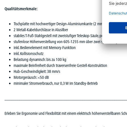
Qualitätsmerkmale:
Tischplatte mit hochwertiger Design-Aluminiumkante (2 mm stark), 25 mm sta
2 Metall-Kabeldurchlässe in Alusilber
stabiles T-Fuß-Stahlgestell mit zweistufiger Teleskop-Säule, pulverbeschichtet
stufenlose Höhenverstellung von 605-1255 mm über zwei synchron gesteue
inkl. Bedienelement mit Memory-Funktion
inkl. Kollisionsschutz
Belastung dynamisch: bis zu 100 kg
maximale Beinfreiheit durch traversenfreie Gestell-Konstruktion
Hub-Geschwindigkeit: 38 mm/s
Motorgeräusch: <50 dB
minimaler Stromverbrauch, nur 0,3 W im Standby-Betrieb
_____________________________________________________________
Erleben Sie Ergonomie und Flexibilität mit einem elektrisch höhenverstellbaren Sch