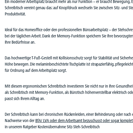
Ein moderner Arbeitsplatz braucht mehr als nur Funktion – er braucht Bewegung, 
Schreibtisch vereint genau das: auf Knopfdruck wechseln Sie zwischen Sitz- und St
Produktivität.
Ideal für das Homeoffice oder den professionellen Büroarbeitsplatz – der Stehschreib
bei der täglichen Arbeit. Dank der Memory-Funktion speichern Sie Ihre bevorzugt
Ihre Bedürfnisse an.
Das hochwertige T-Fuß-Gestell mit Kollisionsschutz sorgt für Stabilität und Sicherhei
Höhe bewegen. Die melaminbeschichtete Tischplatte ist strapazierfähig, pflegeleich
für Ordnung auf dem Arbeitsplatz sorgt.
Mit diesem ergonomischen Schreibtisch investieren Sie nicht nur in Ihre Gesundheit
als Schreibtisch mit Memory-Funktion, als Bürotisch höhenverstellbar elektrisch od
passt sich Ihrem Alltag an.
Der Schreibtisch kann bei chronischen Rückenleiden, einer Behinderung oder nach
Nachweise von der
BfA/ LVA oder dem Arbeitsamt bezuschusst oder sogar komplet
in unserem Ratgeber Kostenübernahme Sitz-Steh-Schreibtisch