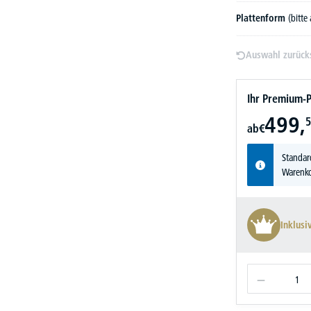
Plattenform
(bitte
Auswahl zurück
Ihr Premium-P
499,
5
ab
€
Standar
Warenko
Inklusi