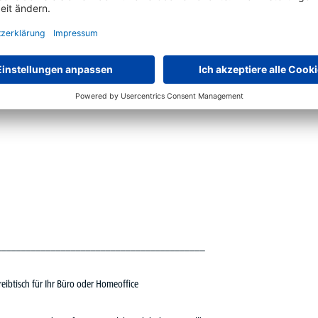
rke Tischplatte, melaminharzbeschichtet
rte Elektromotoren
__________________________________________
reibtisch für Ihr Büro oder Homeoffice