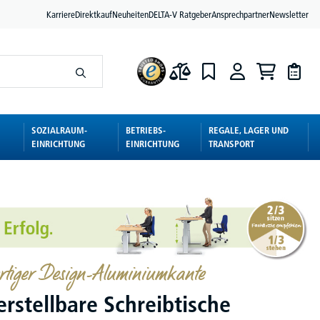
Karriere
Direktkauf
Neuheiten
DELTA-V Ratgeber
Ansprechpartner
Newsletter
SOZIALRAUM-
BETRIEBS-
REGALE, LAGER UND
EINRICHTUNG
EINRICHTUNG
TRANSPORT
rtiger Design-Aluminiumkante
rstellbare Schreibtische