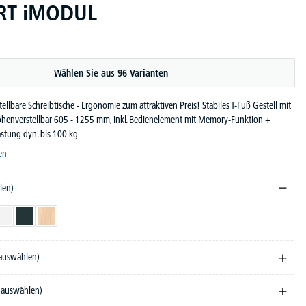
T iMODUL
Wählen Sie aus 96 Varianten
ellbare Schreibtische - Ergonomie zum attraktiven Preis! Stabiles T-Fuß Gestell mit
öhenverstellbar 605 - 1255 mm, inkl. Bedienelement mit Memory-Funktion +
lastung dyn. bis 100 kg
en
len)
ndekor
Weiß
Anthrazit
Eiche hell
 auswählen)
e auswählen)