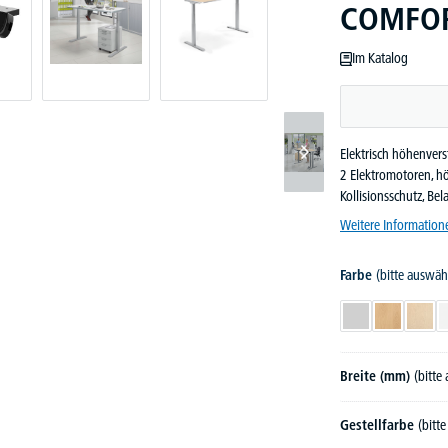
COMFOR
Im Katalog
Elektrisch höhenverst
2 Elektromotoren, h
Kollisionsschutz, Be
Weitere Information
Farbe
(bitte auswäh
Lichtgrau
Buchedekor
Ahor
Breite (mm)
(bitte
Gestellfarbe
(bitt