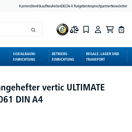
Karriere
Direktkauf
Neuheiten
DELTA-V Ratgeber
Ansprechpartner
Newsletter
SOZIALRAUM-
BETRIEBS-
REGALE, LAGER UND
EINRICHTUNG
EINRICHTUNG
TRANSPORT
ngehefter vertic ULTIMATE
061 DIN A4