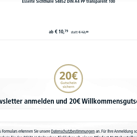
Esselte Sichthülle 54852 DIN A4 PP transparent 100
€
10,
79
ab
statt
€
12,
99
20€ Gutschein sichern
wsletter anmelden und 20€ Willkommensgutsc
 Formulars erkennen Sie unsere
Datenschutzbestimmungen
an. Für Ihre Anmeldung s