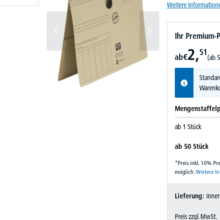
Weitere Information
Ihr Premium-P
2,
51
ab
€
(ab 5
Standar
Warenko
Mengenstaffelp
ab
1
Stück
ab
50
Stück
*Preis inkl. 10% P
möglich.
Weitere I
Lieferung:
inner
Preis zzgl. MwSt.