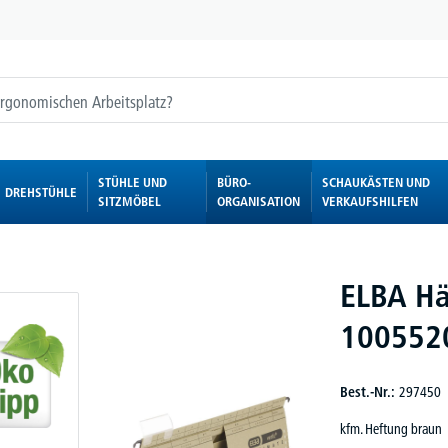
STÜHLE UND
BÜRO-
SCHAUKÄSTEN UND
DREHSTÜHLE
SITZMÖBEL
ORGANISATION
VERKAUFSHILFEN
ELBA Hä
100552
Best.-Nr.:
297450
kfm. Heftung braun