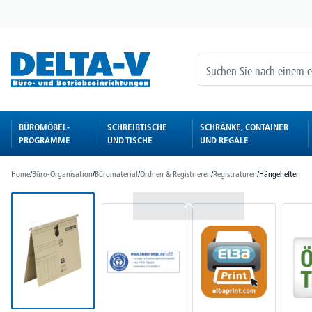
springen
Zur Hauptnavigation springen
BÜROMÖBEL-
SCHREIBTISCHE
SCHRÄNKE, CONTAINER
PROGRAMME
UND TISCHE
UND REGALE
Home
/
Büro-Organisation
/
Büromaterial
/
Ordnen & Registrieren
/
Registraturen
/
Hängehefter
Bildergalerie überspringen