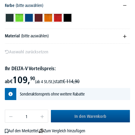
Farbe
(bitte auswählen)
Anthrazit
Apfelgrün
Blau
Bordeaux
Orange
Rot
Schwarz
Material
(bitte auswählen)
Auswahl zurücksetzen
Ihr DELTA-V Vorteilspreis:
109,
90
ab
€
statt
€
114,
90
(ab 4 St./St.)
Sonderaktionspreis ohne weitere Rabatte
In den Warenkorb
Zum Vergleich hinzufügen
Auf den Merkzettel