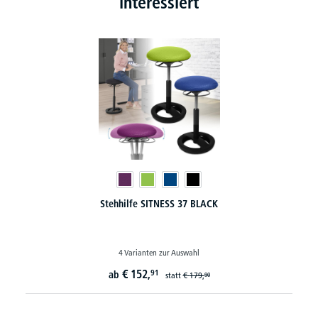
interessiert
Stehhilfe SITNESS 37 BLACK
4 Varianten zur Auswahl
€
152,
91
ab
statt
€
179,
90