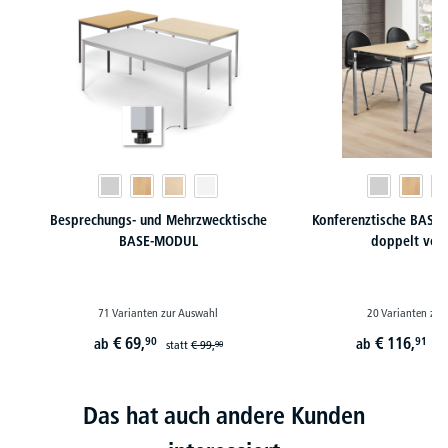
Besprechungs- und Mehrzwecktische
Konferenztische BASE-
BASE-MODUL
doppelt ver
71 Varianten zur Auswahl
20 Varianten zur
€
69,
€
116,
90
91
ab
ab
statt
€
99,
st
90
Das hat auch andere Kunden