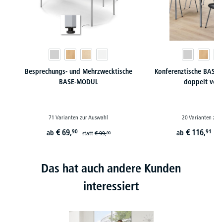
Besprechungs- und Mehrzwecktische
Konferenztische BASE-
BASE-MODUL
doppelt ver
71 Varianten zur Auswahl
20 Varianten zur
€
69,
€
116,
90
91
ab
ab
statt
€
99,
st
90
Das hat auch andere Kunden
interessiert