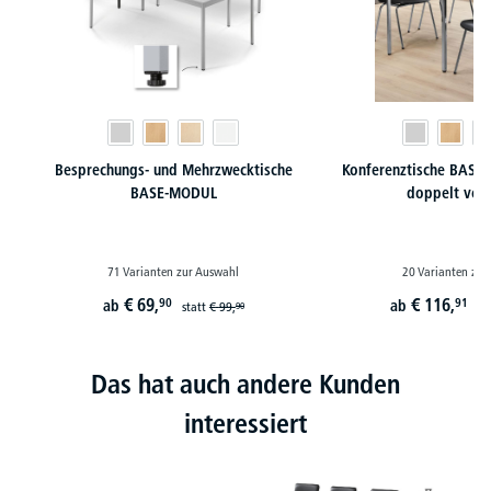
Besprechungs- und Mehrzwecktische
Konferenztische BASE-
BASE-MODUL
doppelt ver
71 Varianten zur Auswahl
20 Varianten zur
€
69,
€
116,
90
91
ab
ab
statt
€
99,
st
90
Das hat auch andere Kunden
interessiert