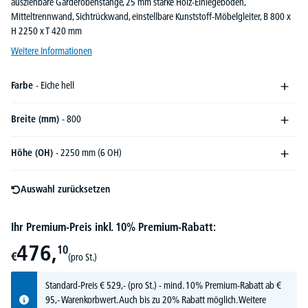
ausziehbare Garderobenstange, 25 mm starke Holz-Einlegeböden,
Mitteltrennwand, Sichtrückwand, einstellbare Kunststoff-Möbelgleiter, B 800 x
H 2250 x T 420 mm
Weitere Informationen
Farbe
- Eiche hell
Breite (mm)
- 800
Höhe (OH)
- 2250 mm (6 OH)
Auswahl zurücksetzen
Ihr Premium-Preis inkl. 10% Premium-Rabatt:
476,
10
€
(pro St.)
Standard-Preis
€
529,-
(pro St.) - mind. 10% Premium-Rabatt ab €
95,- Warenkorbwert. Auch bis zu 20% Rabatt möglich.
Weitere