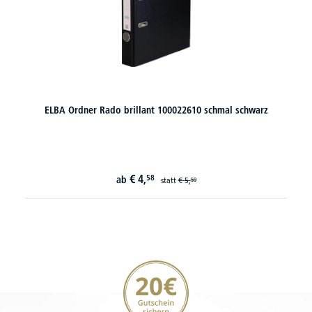
ELBA Ordner Rado brillant 100022610 schmal schwarz
€
4,
58
ab
statt
€
5,
59
20€ Gutschein sichern